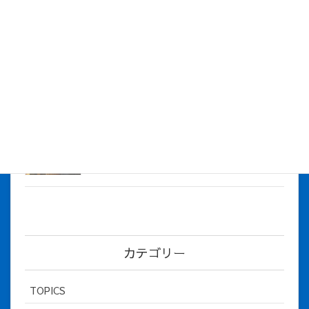
株式会社アイシス（100%子会社 ）吸収合併に伴う経営統合
に関するご報告
2026年7月1日
2026年度上期社員総会を開催しました
2026年5月12日
社長とBirthday！ 2026年３月、4月チー
ム！
2026年5月8日
カテゴリー
TOPICS