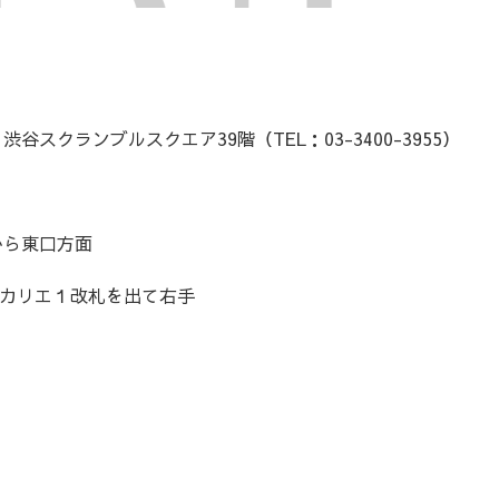
 渋谷スクランブルスクエア39階（TEL：03-3400-3955）
から東口方面
カリエ１改札を出て右手