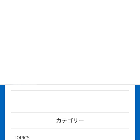
株式会社アイシス（100%子会社 ）吸収合併に伴う経営統合
に関するご報告
2026年7月1日
2026年度上期社員総会を開催しました
2026年5月12日
社長とBirthday！ 2026年３月、4月チー
ム！
2026年5月8日
カテゴリー
TOPICS