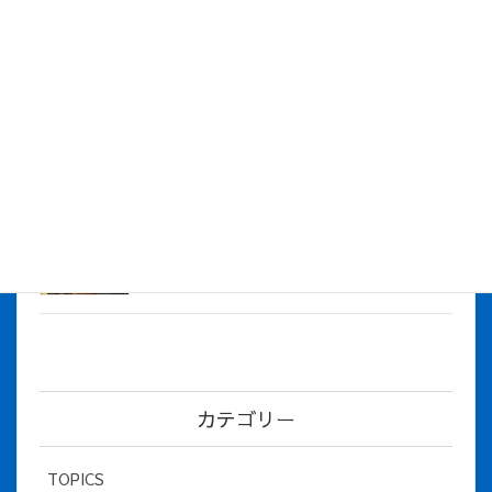
株式会社アイシス（100%子会社 ）吸収合併に伴う経営統合
に関するご報告
2026年7月1日
2026年度上期社員総会を開催しました
2026年5月12日
社長とBirthday！ 2026年３月、4月チー
ム！
2026年5月8日
カテゴリー
TOPICS