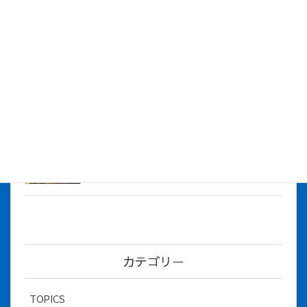
株式会社アイシス（100%子会社 ）吸収合併に伴う経営統合
に関するご報告
2026年7月1日
2026年度上期社員総会を開催しました
2026年5月12日
社長とBirthday！ 2026年３月、4月チー
ム！
2026年5月8日
カテゴリー
TOPICS