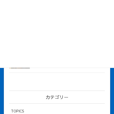
株式会社アイシス（100%子会社 ）吸収合併に伴う経営統合
に関するご報告
2026年7月1日
2026年度上期社員総会を開催しました
2026年5月12日
社長とBirthday！ 2026年３月、4月チー
ム！
2026年5月8日
カテゴリー
TOPICS