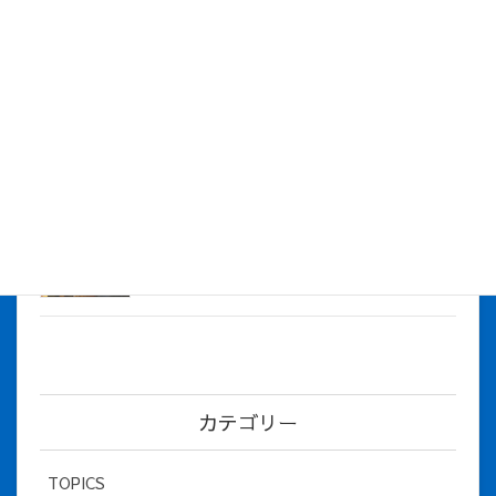
株式会社アイシス（100%子会社 ）吸収合併に伴う経営統合
に関するご報告
2026年7月1日
2026年度上期社員総会を開催しました
2026年5月12日
社長とBirthday！ 2026年３月、4月チー
ム！
2026年5月8日
カテゴリー
TOPICS