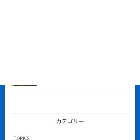
株式会社アイシス（100%子会社 ）吸収合併に伴う経営統合
に関するご報告
2026年7月1日
2026年度上期社員総会を開催しました
2026年5月12日
社長とBirthday！ 2026年３月、4月チー
ム！
2026年5月8日
カテゴリー
TOPICS