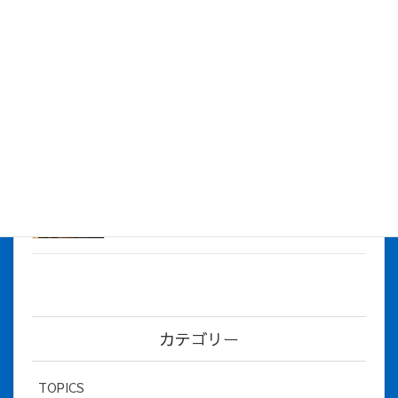
株式会社アイシス（100%子会社 ）吸収合併に伴う経営統合
に関するご報告
2026年7月1日
2026年度上期社員総会を開催しました
2026年5月12日
社長とBirthday！ 2026年３月、4月チー
ム！
2026年5月8日
カテゴリー
TOPICS