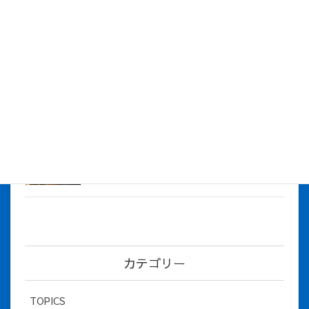
株式会社アイシス（100%子会社 ）吸収合併に伴う経営統合
に関するご報告
2026年7月1日
2026年度上期社員総会を開催しました
2026年5月12日
社長とBirthday！ 2026年３月、4月チー
ム！
2026年5月8日
カテゴリー
TOPICS