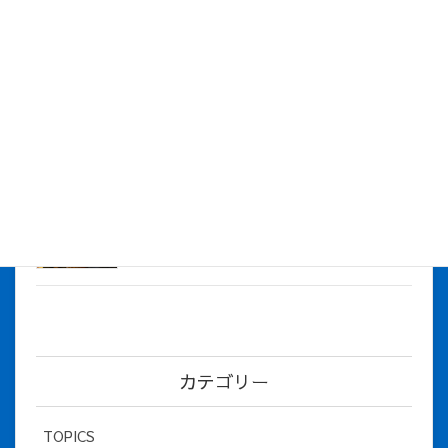
株式会社アイシス（100%子会社 ）吸収合併に伴う経営統合
に関するご報告
2026年7月1日
2026年度上期社員総会を開催しました
2026年5月12日
社長とBirthday！ 2026年３月、4月チー
ム！
2026年5月8日
カテゴリー
TOPICS