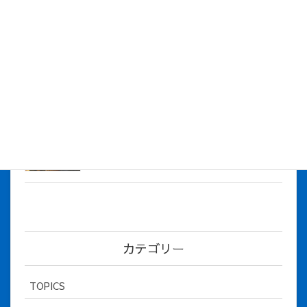
株式会社アイシス（100%子会社 ）吸収合併に伴う経営統合
に関するご報告
2026年7月1日
2026年度上期社員総会を開催しました
2026年5月12日
社長とBirthday！ 2026年３月、4月チー
ム！
2026年5月8日
カテゴリー
TOPICS