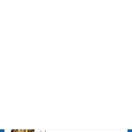
社長が社員をお祝い！7月の社長とBirthday
を開催しました！
2026年8月5日
社長とBirthday！ 2026年5月チーム！
2026年7月16日
株式会社アイシス（100%子会社 ）吸収合併に伴う経営統合
に関するご報告
2026年7月1日
2026年度上期社員総会を開催しました
2026年5月12日
社長とBirthday！ 2026年３月、4月チー
ム！