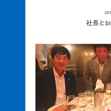
20
社長とb