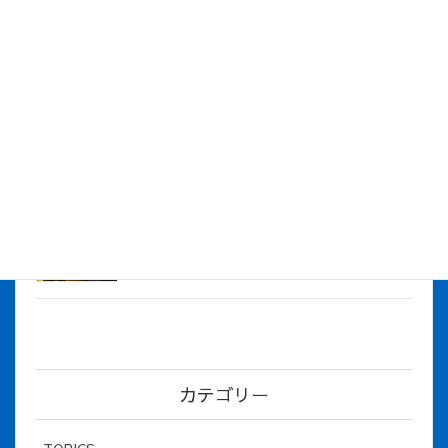
株式会社アイシス（100%子会社 ）吸収合併に伴う経営統合
に関するご報告
2026年7月1日
2026年度上期社員総会を開催しました
2026年5月12日
社長とBirthday！ 2026年３月、4月チー
ム！
2026年5月8日
カテゴリー