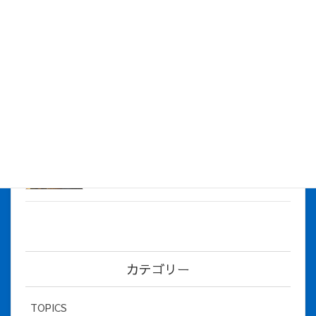
株式会社アイシス（100%子会社 ）吸収合併に伴う経営統合
に関するご報告
2026年7月1日
2026年度上期社員総会を開催しました
2026年5月12日
社長とBirthday！ 2026年３月、4月チー
ム！
2026年5月8日
カテゴリー
TOPICS