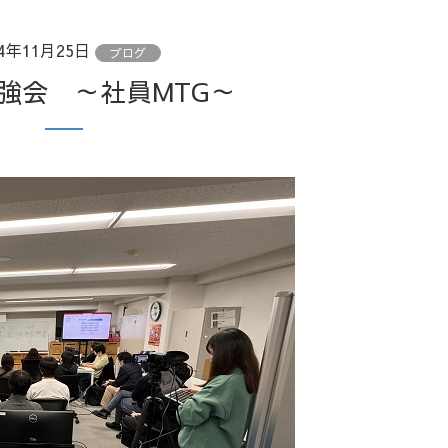
24年11月25日
ブログ
勉強会 ～社員MTG～