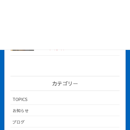
2026年度上期社員総会を開催しました
2026年5月12日
社長とBirthday！ 2026年３月、4月チー
ム！
2026年5月8日
カテゴリー
TOPICS
お知らせ
ブログ