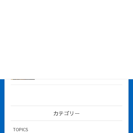
株式会社アイシス（100%子会社 ）吸収合併に伴う経営統合
に関するご報告
2026年7月1日
2026年度上期社員総会を開催しました
2026年5月12日
社長とBirthday！ 2026年３月、4月チー
ム！
2026年5月8日
カテゴリー
TOPICS