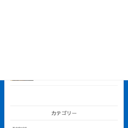
株式会社アイシス（100%子会社 ）吸収合併に伴う経営統合
に関するご報告
2026年7月1日
2026年度上期社員総会を開催しました
2026年5月12日
社長とBirthday！ 2026年３月、4月チー
ム！
2026年5月8日
カテゴリー