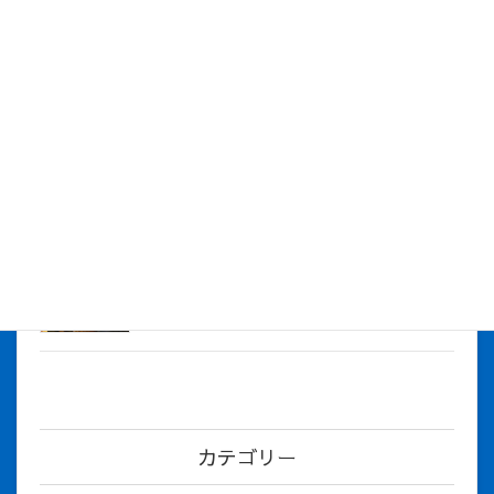
株式会社アイシス（100%子会社 ）吸収合併に伴う経営統合
に関するご報告
2026年7月1日
2026年度上期社員総会を開催しました
2026年5月12日
社長とBirthday！ 2026年３月、4月チー
ム！
2026年5月8日
カテゴリー