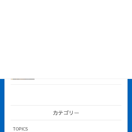
株式会社アイシス（100%子会社 ）吸収合併に伴う経営統合
に関するご報告
2026年7月1日
2026年度上期社員総会を開催しました
2026年5月12日
社長とBirthday！ 2026年３月、4月チー
ム！
2026年5月8日
カテゴリー
TOPICS